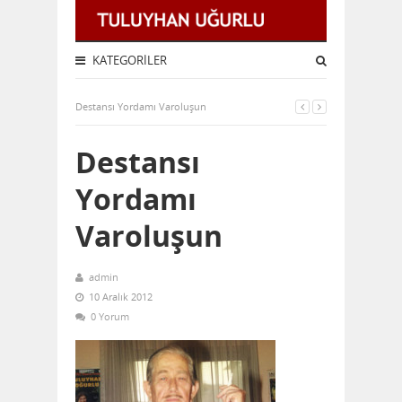
KATEGORILER
Destansı Yordamı Varoluşun
Destansı
Yordamı
Varoluşun
admin
10 Aralık 2012
0 Yorum