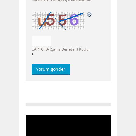
CAPTCHA (Şahıs Denetim) Kodu
*