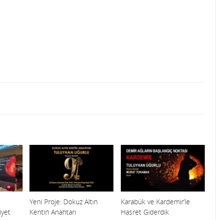
Yeni Proje: Dokuz Altın
Karabük ve Kardemir’le
yet
Kentin Anahtarı
Hasret Giderdik