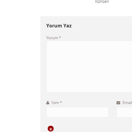
Konseri
Yorum Yaz
Yorum
*
İsim
*
Emai