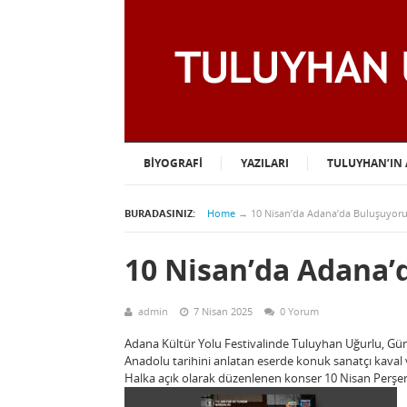
BIYOGRAFI
YAZILARI
TULUYHAN’IN 
BURADASINIZ:
Home
→
10 Nisan’da Adana’da Buluşuyor
10 Nisan’da Adana’
admin
7 Nisan 2025
0 Yorum
Adana Kültür Yolu Festivalinde Tuluyhan Uğurlu, Güne
Anadolu tarihini anlatan eserde konuk sanatçı kava
Halka açık olarak düzenlenen konser 10 Nisan Perşe