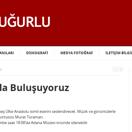
ANILARI
DİSKOGRAFİ
MEDYA FOTOĞRAF
İLETİŞİM BİLGİ
uz
da Buluşuyoruz
ş Ülke Anadolu isimli eserini seslendirecek. Müzik ve görüntülerle
l virtüözü Murat Toraman.
mbe saat 18:00’da Adana Müzesi önünde izlenebilir.