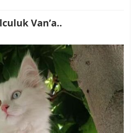
lculuk Van’a..