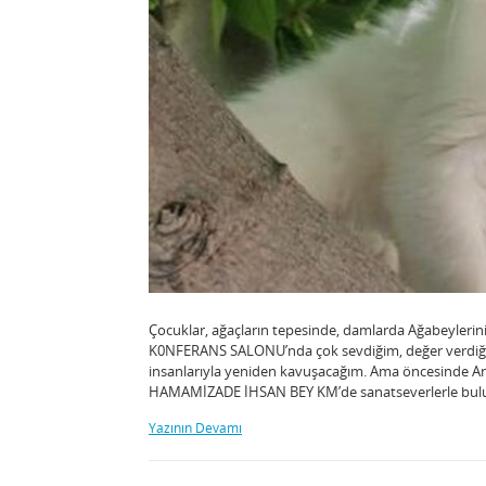
Çocuklar, ağaçların tepesinde, damlarda Ağabeyler
K0NFERANS SALONU’nda çok sevdiğim, değer verdiği
insanlarıyla yeniden kavuşacağım. Ama öncesinde A
HAMAMİZADE İHSAN BEY KM’de sanatseverlerle bul
Yazının Devamı