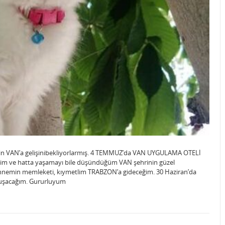
inin VAN’a gelişinibekliyorlarmış. 4 TEMMUZ’da VAN UYGULAMA OTELİ
m ve hatta yaşamayı bile düşündüğüm VAN şehrinin güzel
nnemin memleketi, kıymetlim TRABZON’a gideceğim. 30 Haziran’da
uşacağım. Gururluyum