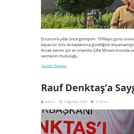
Erzurum’a yıllar önce gitmiştim. 19 Mayıs günü ünive
beyaz bir örtü ile kaplanınca güzelliğine doyamamışt
Ancak benim için en önemlisi Çifte Minare önünde v
vermenin mutluluğu…
Yazının Devamı
Rauf Denktaş’a Say
admin
3 Ağustos 2024
0 Yorum