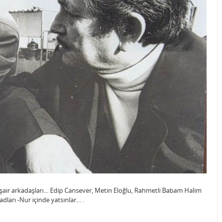
şair arkadaşları… Edip Cansever, Metin Eloğlu, Rahmetli Babam Halim
adları -Nur içinde yatsınlar… .