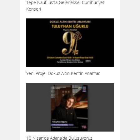
Tepe Nautilus’ta Geleneksel Cumhuriyet
Konseri
Yeni Proje: Dokuz Altın Kentin Anahtarı
10 Nisan’da Adana’da Buluşuyoruz