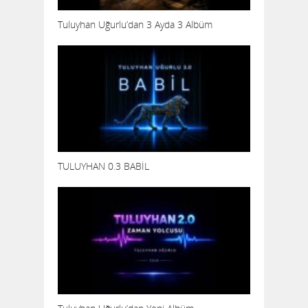
Tuluyhan Uğurlu’dan 3 Ayda 3 Albüm
TULUYHAN 0.3 BABİL