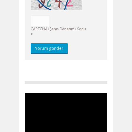
CAPTCHA (Şahıs Denetim) Kodu
*