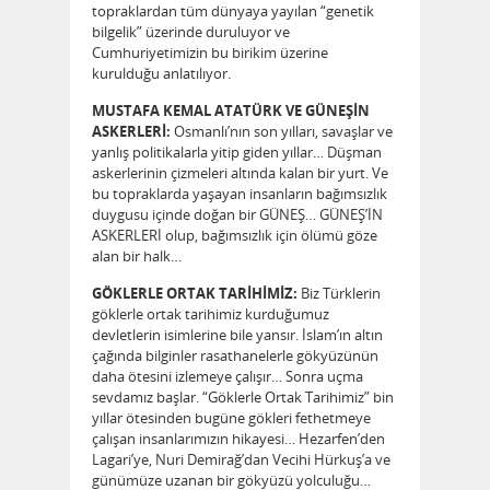
topraklardan tüm dünyaya yayılan “genetik
bilgelik” üzerinde duruluyor ve
Cumhuriyetimizin bu birikim üzerine
kurulduğu anlatılıyor.
MUSTAFA KEMAL ATATÜRK VE GÜNEŞİN
ASKERLERİ:
Osmanlı’nın son yılları, savaşlar ve
yanlış politikalarla yitip giden yıllar… Düşman
askerlerinin çizmeleri altında kalan bir yurt. Ve
bu topraklarda yaşayan insanların bağımsızlık
duygusu içinde doğan bir GÜNEŞ… GÜNEŞ’İN
ASKERLERİ olup, bağımsızlık için ölümü göze
alan bir halk…
GÖKLERLE ORTAK TARİHİMİZ:
Biz Türklerin
göklerle ortak tarihimiz kurduğumuz
devletlerin isimlerine bile yansır. İslam’ın altın
çağında bilginler rasathanelerle gökyüzünün
daha ötesini izlemeye çalışır… Sonra uçma
sevdamız başlar. “Göklerle Ortak Tarihimiz” bin
yıllar ötesinden bugüne gökleri fethetmeye
çalışan insanlarımızın hikayesi… Hezarfen’den
Lagari’ye, Nuri Demirağ’dan Vecihi Hürkuş’a ve
günümüze uzanan bir gökyüzü yolculuğu…