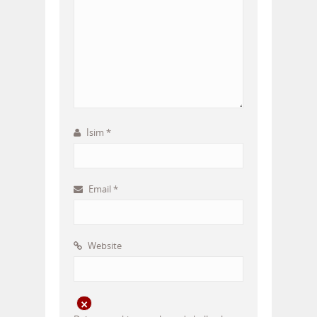
İsim
*
Email
*
Website