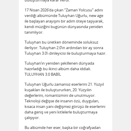
buluşturmaya karar verdi.
17 Nisan 2026’da çıkan “Zaman Yolcusu” adını
verdiği albümünde Tuluyhan Uğurlu, new age
ile başlayan arayışını bir adım öteye taşıyarak,
kendi müziğini bugünün dünyasında yeniden
tanımlıyor.
Tuluyhan bu üretken döneminde soluksuz
ilerliyor. Tuluyhan 2.0’ın ardından bir ay sonra
Tuluyhan 3.0’ı dinleyicisi ile buluşturmaya hazır.
Tuluyhan’ın yeniden şekillenen dünyada
hazırladığı bu ikinci albüm daha iddialı.
TULUYHAN 3.0 BABİL
Tuluyhan Uğurlu zamansız eserlerini 21. Yüzyıl
kuşakları ile buluştururken, 20. Yüzyılın
değerlerini, romantizmini de unutmuyor.
Teknoloji değişse de insanın özü, duyguları,
kısaca insan yanı değişmez görüşü ile eserlerini
daha geniş ve yeni kitlelerle buluşturmaya
çalışıyor.
Bu albümde her eser, başka bir coğrafyadan