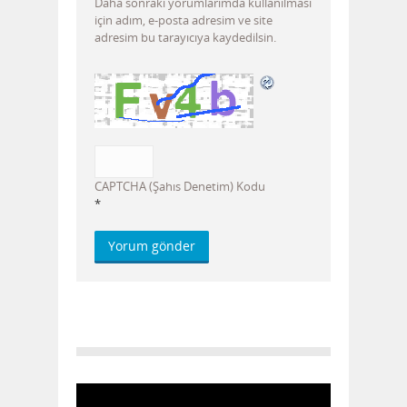
Daha sonraki yorumlarımda kullanılması
için adım, e-posta adresim ve site
adresim bu tarayıcıya kaydedilsin.
CAPTCHA (Şahıs Denetim) Kodu
*