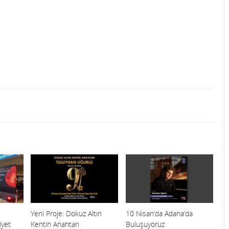
Yeni Proje: Dokuz Altın
10 Nisan’da Adana’da
yet
Kentin Anahtarı
Buluşuyoruz