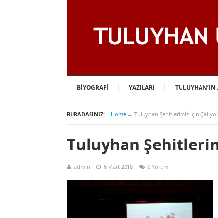
BIYOGRAFI
YAZILARI
TULUYHAN’IN 
BURADASINIZ:
Home
→
Tuluyhan Şehitlerimiz İçin Çalıyor
Tuluyhan Şehitlerim
admin
6 Mart 2018
0 Yorum