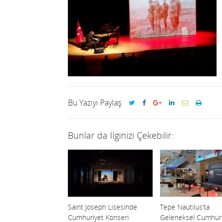
Bu Yazıyı Paylaş
Bunlar da İlginizi Çekebilir:
Saint Joseph Lisesinde
Tepe Nautilus’ta
Cumhuriyet Konseri
Geleneksel Cumhuri