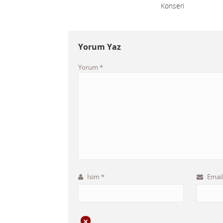
Konseri
Yorum Yaz
Yorum
*
İsim
*
Emai