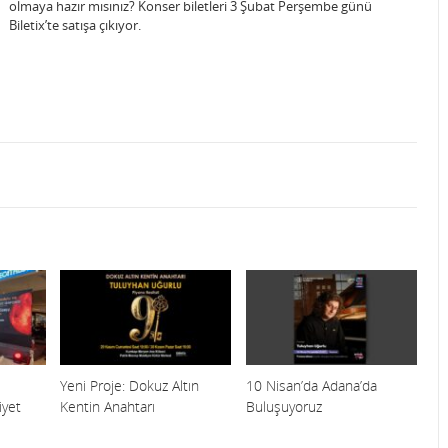
olmaya hazır mısınız? Konser biletleri 3 Şubat Perşembe günü
Biletix’te satışa çıkıyor.
Yeni Proje: Dokuz Altın
10 Nisan’da Adana’da
yet
Kentin Anahtarı
Buluşuyoruz