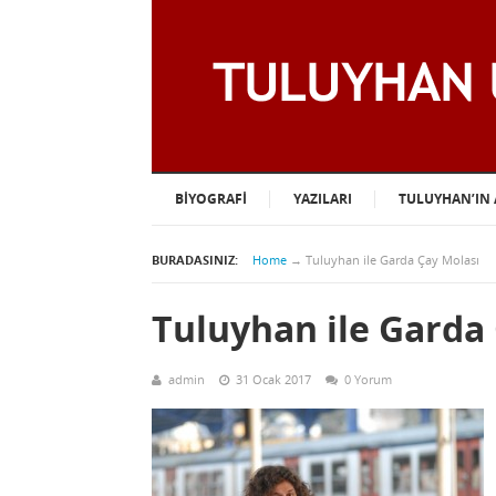
BIYOGRAFI
YAZILARI
TULUYHAN’IN 
BURADASINIZ:
Home
→
Tuluyhan ile Garda Çay Molası
Tuluyhan ile Garda
admin
31 Ocak 2017
0 Yorum