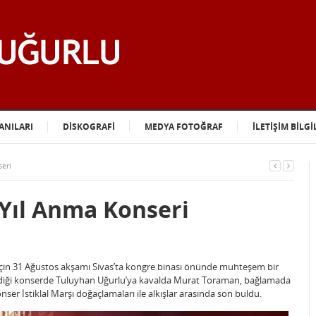
ANILARI
DİSKOGRAFİ
MEDYA FOTOĞRAF
İLETİŞİM BİLGİ
seri
 Yıl Anma Konseri
ri için 31 Ağustos akşamı Sivas’ta kongre binası önünde muhteşem bir
irildiği konserde Tuluyhan Uğurlu’ya kavalda Murat Toraman, bağlamada
onser İstiklal Marşı doğaçlamaları ile alkışlar arasında son buldu.