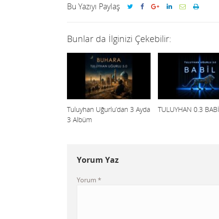
Bu Yazıyı Paylaş
Bunlar da İlginizi Çekebilir:
Tuluyhan Uğurlu’dan 3 Ayda
TULUYHAN 0.3 BAB
3 Albüm
Yorum Yaz
Yorum
*