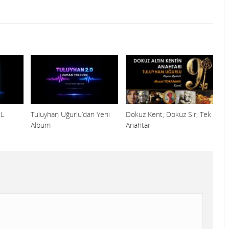
İL
Tuluyhan Uğurlu’dan Yeni
Dokuz Kent, Dokuz Sır, Tek
Albüm
Anahtar