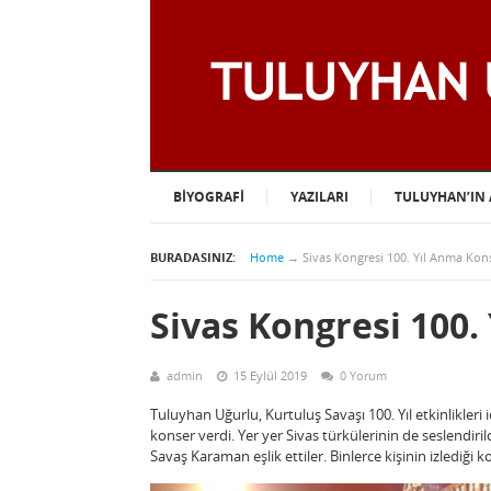
BIYOGRAFI
YAZILARI
TULUYHAN’IN 
BURADASINIZ:
Home
→
Sivas Kongresi 100. Yıl Anma Kon
Sivas Kongresi 100.
admin
15 Eylül 2019
0 Yorum
Tuluyhan Uğurlu, Kurtuluş Savaşı 100. Yıl etkinlikle
konser verdi. Yer yer Sivas türkülerinin de seslend
Savaş Karaman eşlik ettiler. Binlerce kişinin izlediği k