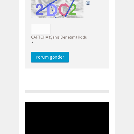
CAPTCHA (Şahıs Denetim) Kodu
*