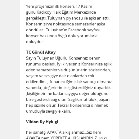
Yeni projemizin ilk konseri, 17 Kasım
günü Kadıköy Halk Eğitim Merkezinde
gerçekleşti. Tuluyhan piyanosu ile aşkı anlattı.
Konserin zirve noktasında semazenler aşka
döndüler. Tuluyhan’ın Facebook sayfası
konser hakkında övgü dolu yorumlarla
doluydu:
TC Gönül Altay
Sayın Tuluyhan Uğurlu;Konseriniz benim
ruhumu besledi. İyi ki varsınız.Konserinize eşlik
eden semazenler ve düşünürlerin sözlerinden,
yaşam ve sevgiye dair olanlardan çok
etkilendim. ,İftihar ettiğimiz bir sanatçı olmanız
yanında, ,değerlerimize gösterdiğiniz duyarlılık
,kişiliğinizin ne kadar saygıya değer olduğunu
bize gösterdi Sağ olun. Sağlık,mutluluk ,başarı
hep sizinle olsun.Tekrar konserinizi dinlemek
umuduyla sevgiyle kalın.
Vildan Ky Hyklgl
her sanatçı AYAKTA alkışlanmaz…Siz hem
AYAKTA hem YÜREKTE ALKIŞLANDINIZ, iyi ki