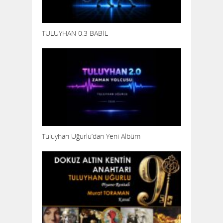
TULUYHAN 0.3 BABİL
Tuluyhan Uğurlu’dan Yeni Albüm