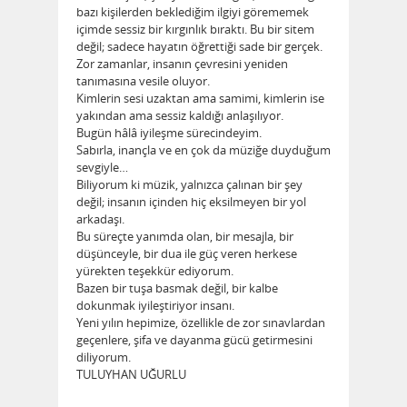
bazı kişilerden beklediğim ilgiyi görememek
içimde sessiz bir kırgınlık bıraktı. Bu bir sitem
değil; sadece hayatın öğrettiği sade bir gerçek.
Zor zamanlar, insanın çevresini yeniden
tanımasına vesile oluyor.
Kimlerin sesi uzaktan ama samimi, kimlerin ise
yakından ama sessiz kaldığı anlaşılıyor.
Bugün hâlâ iyileşme sürecindeyim.
Sabırla, inançla ve en çok da müziğe duyduğum
sevgiyle…
Biliyorum ki müzik, yalnızca çalınan bir şey
değil; insanın içinden hiç eksilmeyen bir yol
arkadaşı.
Bu süreçte yanımda olan, bir mesajla, bir
düşünceyle, bir dua ile güç veren herkese
yürekten teşekkür ediyorum.
Bazen bir tuşa basmak değil, bir kalbe
dokunmak iyileştiriyor insanı.
Yeni yılın hepimize, özellikle de zor sınavlardan
geçenlere, şifa ve dayanma gücü getirmesini
diliyorum.
TULUYHAN UĞURLU