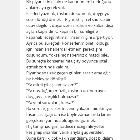
Bir piyanistin elinin ne kadar önemli olduğunu
anlatmaya gerek yok.
Eserleri yazmak, tuşlara dokunmak, duyguyu
sese dönüştürmek… Piyanist için el sadece bir
uzuv değildir; düşüncenin, ruhun ve kalbin dışa
açılan kapısıdır. O kapının bir süreliğine
kapanabileceği ihtimali, insanın içini ürpertiyor.
Ayrıca bu süreçteki konserlerim biletli olduğu
için insanları haberdar etmem gerektiğini
düşündüm. Yoksa hiç haberiniz olmazdı bile..
Bu süreçte konserlerimi üç ay boyunca iptal
etmek zorunda kaldım.
Piyanodan uzak geçen günler, sessiz ama ağır
bir bekleyişe dönüştü.
“Ya eskisi gibi çalamazsam?”
“Ya duyduğum müzik, tuşların ucunda aynı
duyguyla karşılık bulmazsa?”
“Ya yeni sorunlar çıkarsa?”
Bu sorular, geceleri insanın yakasını bırakmıyor.
İnsanı asıl şaşırtan ise böyle zamanlarda kimin
gerçekten yanında olduğunu görmek.
Hiç tanışmadığım, sadece müziğimle yolları
kesişmiş insanlar, varlıklarıyla güç verdiler.
Buna karşılık, çok yakın sandığım, dost bildiğim