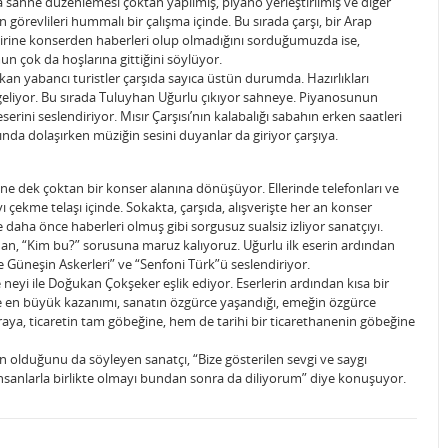
da sahne düzenlemesi çoktan yapılmış, piyano yerleştirilmiş ve diğer
n görevlileri hummalı bir çalışma içinde. Bu sırada çarşı, bir Arap
irine konserden haberleri olup olmadığını sorduğumuzda ise,
n çok da hoşlarına gittiğini söylüyor.
ıkan yabancı turistler çarşıda sayıca üstün durumda. Hazırlıkları
 geliyor. Bu sırada Tuluyhan Uğurlu çıkıyor sahneye. Piyanosunun
erini seslendiriyor. Mısır Çarşısı’nın kalabalığı sabahın erken saatleri
a dolaşırken müziğin sesini duyanlar da giriyor çarşıya.
tirene dek çoktan bir konser alanına dönüşüyor. Ellerinde telefonları ve
ı çekme telaşı içinde. Sokakta, çarşıda, alışverişte her an konser
 daha önce haberleri olmuş gibi sorgusuz sualsiz izliyor sanatçıyı.
dan, “Kim bu?” sorusuna maruz kalıyoruz. Uğurlu ilk eserin ardından
Güneşin Askerleri” ve “Senfoni Türk”ü seslendiriyor.
eyi ile Doğukan Çokşeker eşlik ediyor. Eserlerin ardından kısa bir
 en büyük kazanımı, sanatın özgürce yaşandığı, emeğin özgürce
raya, ticaretin tam göbeğine, hem de tarihi bir ticarethanenin göbeğine
n olduğunu da söyleyen sanatçı, “Bize gösterilen sevgi ve saygı
sanlarla birlikte olmayı bundan sonra da diliyorum” diye konuşuyor.