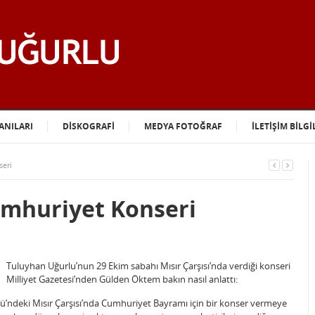
ANILARI
DİSKOGRAFİ
MEDYA FOTOĞRAF
İLETİŞİM BİLGİ
seri
Cumhuriyet Konseri
Tuluyhan Uğurlu’nun 29 Ekim sabahı Mısır Çarşısı’nda verdiği konseri
Milliyet Gazetesi’nden Gülden Öktem bakın nasıl anlattı:
ü’ndeki Mısır Çarşısı’nda Cumhuriyet Bayramı için bir konser vermeye