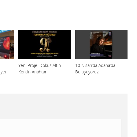
Yeni Proje: Dokuz Altın
10 Nisan’da Adana’da
yet
Kentin Anahtarı
Buluşuyoruz