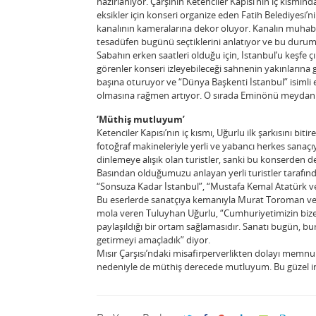
hazırlanıyor. Çarşının Ketenciler Kapısı’nın iç kısmın
eksikler için konseri organize eden Fatih Belediyesi’ni
kanalının kameralarına dekor oluyor. Kanalın muhab
tesadüfen bugünü seçtiklerini anlatıyor ve bu durumu
Sabahın erken saatleri olduğu için, İstanbul’u keşfe ç
görenler konseri izleyebileceği sahnenin yakınlarına
başına oturuyor ve “Dünya Başkenti İstanbul” isimli es
olmasına rağmen artıyor. O sırada Eminönü meydanınd
‘Müthiş mutluyum’
Ketenciler Kapısı’nın iç kısmı, Uğurlu ilk şarkısını bi
fotoğraf makineleriyle yerli ve yabancı herkes sanaçıy
dinlemeye alışık olan turistler, sanki bu konserden de
Basından olduğumuzu anlayan yerli turistler tarafın
“Sonsuza Kadar İstanbul”, “Mustafa Kemal Atatürk ve 
Bu eserlerde sanatçıya kemanıyla Murat Toroman ve n
mola veren Tuluyhan Uğurlu, “Cumhuriyetimizin bize
paylaşıldığı bir ortam sağlamasıdır. Sanatı bugün, bu
getirmeyi amaçladık” diyor.
Mısır Çarşısı’ndaki misafirperverlikten dolayı memnu
nedeniyle de müthiş derecede mutluyum. Bu güzel in