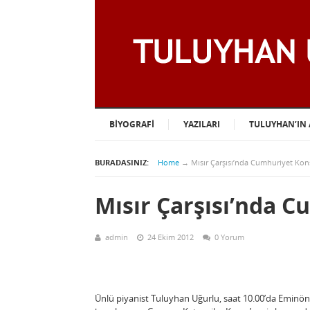
BIYOGRAFI
YAZILARI
TULUYHAN’IN 
BURADASINIZ:
Home
→
Mısır Çarşısı’nda Cumhuriyet Kon
Mısır Çarşısı’nda 
admin
24 Ekim 2012
0 Yorum
Ünlü piyanist Tuluyhan Uğurlu, saat 10.00’da Eminön