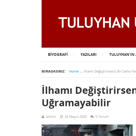
BIYOGRAFI
YAZILARI
TULUYHAN’IN 
BURADASINIZ:
Home
→
İlhamı Değiştirirseniz Bir Daha Y
İlhamı Değiştirirse
Uğramayabilir
admin
26 Mayıs 2020
0 Yorum