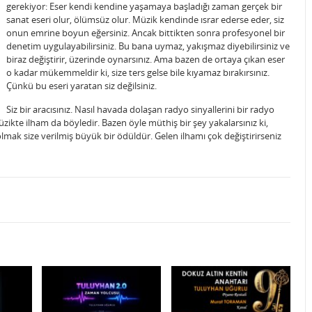
gerekiyor: Eser kendi kendine yaşamaya başladığı zaman gerçek bir
sanat eseri olur, ölümsüz olur. Müzik kendinde ısrar ederse eder, siz
onun emrine boyun eğersiniz. Ancak bittikten sonra profesyonel bir
denetim uygulayabilirsiniz. Bu bana uymaz, yakışmaz diyebilirsiniz ve
biraz değiştirir, üzerinde oynarsınız. Ama bazen de ortaya çıkan eser
o kadar mükemmeldir ki, size ters gelse bile kıyamaz bırakırsınız.
Çünkü bu eseri yaratan siz değilsiniz.
Siz bir aracısınız. Nasıl havada dolaşan radyo sinyallerini bir radyo
ikte ilham da böyledir. Bazen öyle müthiş bir şey yakalarsınız ki,
ı olmak size verilmiş büyük bir ödüldür. Gelen ilhamı çok değiştirirseniz