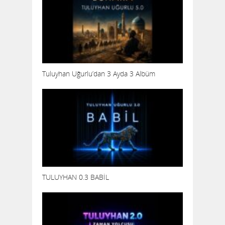
Tuluyhan Uğurlu’dan 3 Ayda 3 Albüm
TULUYHAN 0.3 BABİL