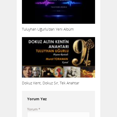
Tuluyhan Uğurlu’dan Yeni Albüm
Dokuz Kent, Dokuz Sır, Tek Anahtar
Yorum Yaz
Yorum
*