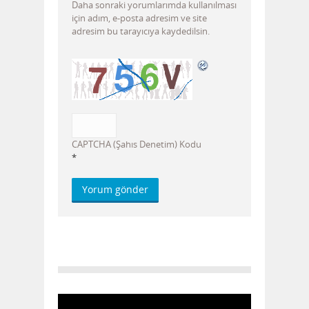
Daha sonraki yorumlarımda kullanılması
için adım, e-posta adresim ve site
adresim bu tarayıcıya kaydedilsin.
CAPTCHA (Şahıs Denetim) Kodu
*