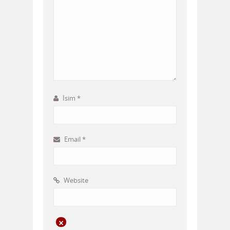
İsim
*
Email
*
Website