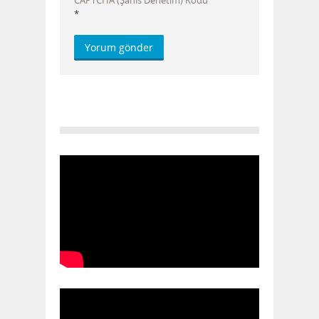
CAPTCHA (Şahıs Denetim) Kodu
*