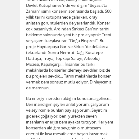
Devlet Kütüphanesi’nde verdiğim “Beyazıt’ta
Zaman” isimli konserin sonrasında başladı. 500
yıllık tarihi kütüphanede çalarken, orayı
anlatan görüntülerden de yararlandık. Konser
çok başarılıydı. Ardından Sirkeci Garı’nın tarihi
bekleme salonunda yeni bir proje yaptık: Treni
ve yaşamı karşılaştıran “Doğu Ekspresi”. Bu
proje Haydarpaşa Garı ve Sirkeci’de defalarca
tekrarlandı. Sonra Nemrut Dağı, Kocatepe,
Hattuşa, Troya, Topkapı Sarayı, Arkeoloji
Müzesi, Kapalıçarşı… İnsanlar bu farklı
mekânlarda konserler izlemeyi sevdiler, biz de
bu projeleri sevdik… Tarihi mekânlarda konser
vermek beni sonsuz mutlu ediyor. Dinleyicimiz
de memnun..
Bu enerjiyi nereden aldığım konusuna gelince…
Ben inandığım şeyleri anlatıyorum, çalıyorum
ve seyircimle bunları paylaşıyorum. Seyircim
giderek çoğalıyor, beni yürekten seven
insanların enerjisi beni ayakta tutuyor. Her yeni
konserden aldığım sevginin o muhteşem
enerjisi ile kısa mesafelerde başarı kazanmak