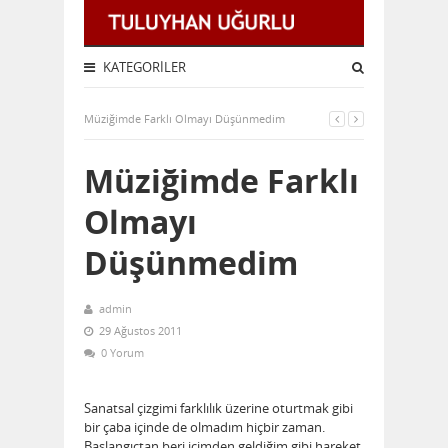
KATEGORILER
Müziğimde Farklı Olmayı Düşünmedim
Müziğimde Farklı
Olmayı
Düşünmedim
admin
29 Ağustos 2011
0 Yorum
Sanatsal çizgimi farklılık üzerine oturtmak gibi
bir çaba içinde de olmadım hiçbir zaman.
Başlangıçtan beri içimden geldiğim gibi hareket