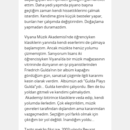
ettim. Daha yedi yaşımda piyano başına
geçtiğim zaman kendi hissettiklerimi çalmak
isterdim. Kendime göre küçük besteler yapar,
bunları her çalışımda değiştirirdim. Doğaçlama
yapmadan duramazdım.
Viyana Müzik Akademisi’nde öğrenciyken
klasiklerin yanında kendi eserlerimi de çalmaya
başlamıştım. Ancak müzikte henüz yolumu
çizmemiştim. Sanıyorum lisans iki
öğrencisiyken Viyana’da bir müzik mağazasının
vitrininde dünyanın en iyi piyanistlerinden
Friedrich Gulda’nın bir albüm kapağını
gördüğüm gün, sanatsal çizgimle ilgili kararımı
kesin olarak verdim. Albümün adı “Gulda Plays
Gulda”ydı… Gulda kendini çalıyordu. Ben de bu
yoldan gitmeli ve kendimi çalmalıydım.
Akademiyi bitirince klasiklere veda edip, kendi
yolumda ilerledim. Çok eleştirildim, müzik
çevreleri tarafından dışlandım ama kararımdan
vazgeçmedim. Seçtiğim yol farklı olmak için
çıktığım bir yol değildi. İnandığım yoldu…
Tarihi mekân fikri ise, 2003 yılında Beyazıt