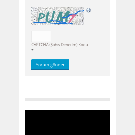
CAPTCHA (Şahıs Denetim) Kodu
*