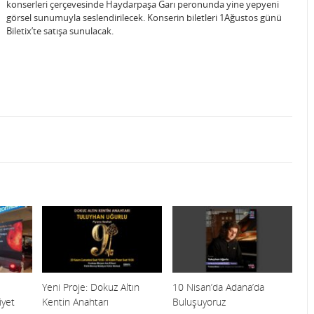
konserleri çerçevesinde Haydarpaşa Garı peronunda yine yepyeni
görsel sunumuyla seslendirilecek. Konserin biletleri 1Ağustos günü
Biletix’te satışa sunulacak.
Yeni Proje: Dokuz Altın
10 Nisan’da Adana’da
yet
Kentin Anahtarı
Buluşuyoruz