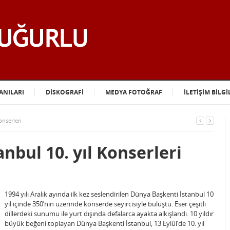
ANILARI
DİSKOGRAFİ
MEDYA FOTOĞRAF
İLETİŞİM BİLGİ
onserleri
nbul 10. yıl Konserleri
1994 yılı Aralık ayında ilk kez seslendirilen Dünya Başkenti İstanbul 10
yıl içinde 350’nin üzerinde konserde seyircisiyle buluştu. Eser çeşitli
dillerdeki sunumu ile yurt dışında defalarca ayakta alkışlandı. 10 yıldır
büyük beğeni toplayan Dünya Başkenti İstanbul, 13 Eylül’de 10. yıl