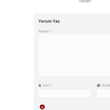
Konseri
Yorum Yaz
Yorum
*
İsim
*
Emai