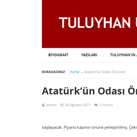
BIYOGRAFI
YAZILARI
TULUYHAN’IN 
BURADASINIZ:
Home
→
Atatürk’ün Odası Önünde
Atatürk’ün Odası 
admin
28 Ağustos 2011
0 Yorum
başlayacak. Piyano kapının önüne yerleştirilmiş. Çekim