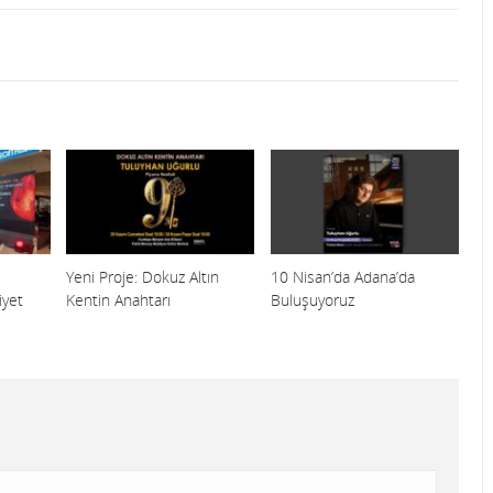
Yeni Proje: Dokuz Altın
10 Nisan’da Adana’da
yet
Kentin Anahtarı
Buluşuyoruz