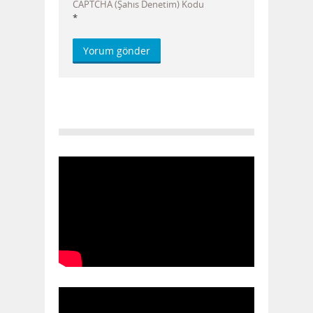
CAPTCHA (Şahıs Denetim) Kodu
*