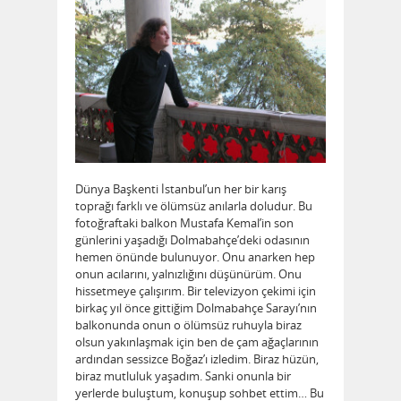
Dünya Başkenti İstanbul’un her bir karış
toprağı farklı ve ölümsüz anılarla doludur. Bu
fotoğraftaki balkon Mustafa Kemal’in son
günlerini yaşadığı Dolmabahçe’deki odasının
hemen önünde bulunuyor. Onu anarken hep
onun acılarını, yalnızlığını düşünürüm. Onu
hissetmeye çalışırım. Bir televizyon çekimi için
birkaç yıl önce gittiğim Dolmabahçe Sarayı’nın
balkonunda onun o ölümsüz ruhuyla biraz
olsun yakınlaşmak için ben de çam ağaçlarının
ardından sessizce Boğaz’ı izledim. Biraz hüzün,
biraz mutluluk yaşadım. Sanki onunla bir
yerlerde buluştum, konuşup sohbet ettim… Bu