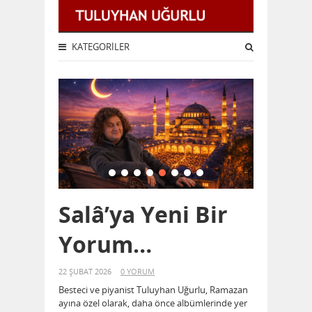
KATEGORILER
Salâ’ya Yeni Bir
PİYA
ek
Yorum…
VE D
SESE
22 ŞUBAT 2026
0 YORUM
Besteci ve piyanist Tuluyhan Uğurlu, Ramazan
DÖN
ayına özel olarak, daha önce albümlerinde yer