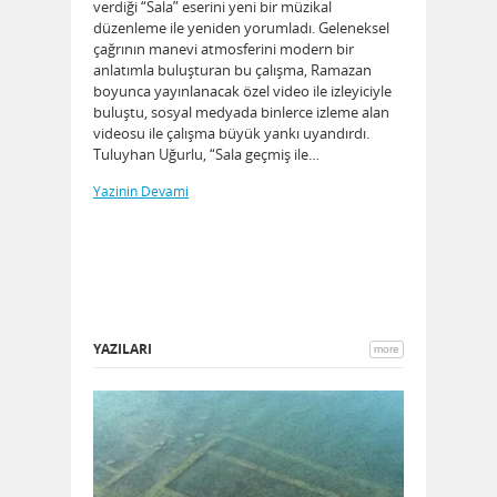
verdiği “Sala” eserini yeni bir müzikal
UN GİZLİ
düzenleme ile yeniden yorumladı. Geleneksel
3 OCAK 2026
rlu, yeni
çağrının manevi atmosferini modern bir
ile izleyicileri
Yeni bir yıla g
anlatımla buluşturan bu çalışma, Ramazan
rasında
mutluluk ve şan
boyunca yayınlanacak özel video ile izleyiciyle
. Göbeklitepe
güzellikleri va
buluştu, sosyal medyada binlerce izleme alan
 Truva,
kötü de her şey
videosu ile çalışma büyük yankı uyandırdı.
 Kommagene-
yaşadığım kaz
Tuluyhan Uğurlu, “Sala geçmiş ile…
 kentin dokuz
beni yine deri
ğiyle bu dokuz
sargı ile payla
Yazinin Devami
türüyor. Dokuz
müziğimi yüre
insandan…
Yazinin Devam
YAZILARI
more