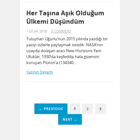
Her Taşına Aşık Olduğum
Ülkemi Düşündüm
1 OCAK 2018
0 COMMENT
Tuluyhan Uğurlu’nun 2015 yılında yazdığı bir
yazıyı sizlerle paylaşmak istedik: NASA’nın
uzayda dolaşan aracı New Horizons-Yeni
Ufuklar, 1930’da keşfedilip hala gizemini
koruyan Plüton’a (134340…
Yazının Devamı
← PREVIOUS
1
2
3
NEXT →