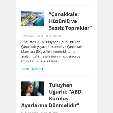
“Çanakkale:
Hüzünlü ve
Sessiz Topraklar”
1 AĞUSTOS 2018
0 COMMENT
1 Ağustos 2018 Tuluyhan Uğurlu bu kez
Çanakkale’yi yazdı: İstanbul ve Çanakkale
Marmara Bölgesi’nin kentleridir ama
aralarındaki mesafe inanılmaz derecede
uzundur. Bu eski kasaba…
Yazının Devamı
Tuluyhan
Uğurlu: “ABD
Kuruluş
Ayarlarına Dönmelidir”