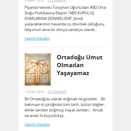
9 MART 2018
0 COMMENT
Piyanist-besteci Tuluyhan Uğurlu’dan ABD Orta
Doğu Politikasına Eleştiri “ABD KURULUŞ
AYARLARINA DÖNMELİDİR” Şimdi
yazacaklarımın havanda su dövmek olduğunu
biliyorum ama bir dünya sanatçısı olarak…
Yazının Devamı
Ortadoğu Umut
Olmadan
Yaşayamaz
1 OCAK 2018
0 COMMENT
Bir Ortadoğulu olarak doğmak ne güzeldir… Bir
bakmışın ki çıkrığında tüm tarih, bütün bilgiler,
dinler senden doğmuş, hayat senden… Ancak
ne acıdır ki büyüdükçe…
Yazının Devamı