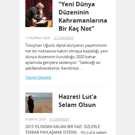
“Yeni Dünya
Düzeninin
Kahramanlarına
Bir Kaç Not”
7 HAZIRAN 2020
0 COMMENT
Tuluyhan Uğurlu dijital dünyanın yaşamımızın
her bir noktasına hakim olmaya başladığı, yeni
dünya düzeninin kurulduğu 2020 bahar
aylarında gençlere sesleniyor. “Geleceği siz
şekillendireceksiniz. Kendinize…
Yazının Devamı
Hazreti Lut’a
Selam Olsun
9 MAYIS 2020
0 COMMENT
2015 YILINDAN KALMA BİR YAZI. SİZLERLE
TEKRAR PAYLAŞMAK İSTEDİK… Hz.Lut’a selam