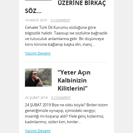
ÜZERİNE BİRKAÇ
SÖZ…
14 MAYIS 2019
0 COMMENT
Cehalet Türk Dil Kurumu sözlüğüne göre
bilgisizlik halidir. Taassup ise sözlükte bağnazlık
ve tutuculuk anlamlarına gelir. Bir düşünceye
körü körüne bağlanıp başka din, inanç…
Yazının Devamı
“Yeter Açın
Kalbinizin
Kilitlerini”
24 ŞUBAT 2019
0 COMMENT
24 ŞUBAT 2019 Bize ne oldu böyle? Birileri bizim
genetiğimizle oynayıp, içimizdeki sevgiyi,
insanlığı mı koparıp aldı? Hele genç kızlarımız,
kadınlarımız, sizleri kim, kimler…
Yazının Devamı