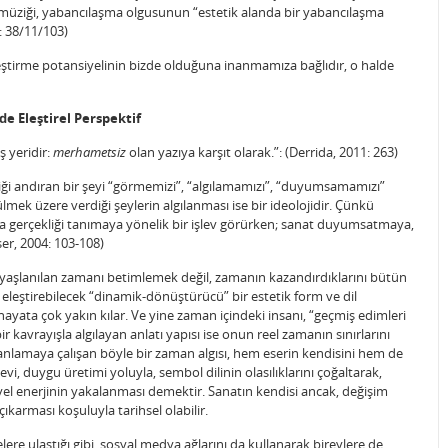
müziği, yabancılaşma olgusunun “estetik alanda bir yabancılaşma
: 38/11/103)
eştirme potansiyelinin bizde olduğuna inanmamıza bağlıdır, o halde
e Eleştirel Perspektif
 yeridir:
merhametsiz
olan yazıya karşıt olarak.”: (Derrida, 2011: 263)
kliği andıran bir şeyi “görmemizi”, “algılamamızı”, “duyumsamamızı”
ek üzere verdiği şeylerin algılanması ise bir ideolojidir. Çünkü
rla gerçekliği tanımaya yönelik bir işlev görürken; sanat duyumsatmaya,
ser, 2004: 103-108)
zca yaşlanılan zamanı betimlemek değil, zamanın kazandırdıklarını bütün
 eleştirebilecek “dinamik-dönüştürücü” bir estetik form ve dil
hayata çok yakın kılar. Ve yine zaman içindeki insanı, “geçmiş edimleri
bir kavrayışla algılayan anlatı yapısı ise onun reel zamanın sınırlarını
 anlamaya çalışan böyle bir zaman algısı, hem eserin kendisini hem de
evi, duygu üretimi yoluyla, sembol dilinin olasılıklarını çoğaltarak,
iyel enerjinin yakalanması demektir. Sanatın kendisi ancak, değişim
ıkarması koşuluyla tarihsel olabilir.
lere ulaştığı gibi, sosyal medya ağlarını da kullanarak bireylere de