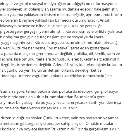
ireyler ve gruplar sosyal medya ağları aracılığıyla bu enformasyonla
er söyleyebilir, dolayısıyla yaşama müdahale edebilir hale gelmiştir.
, onları yaşama yaklaştıran iletişim mecrası değildir, aynı zamanda bütün
ideolojilerini bireylere yaklaştıran bir mecra durumundadır. Ancak
olayısıyla özneye ve bilişsel bilincine çok uzak bir gerçekliğe
stergeler gerçeğin yerini almıştır. Küreselleşmeyle birlikte, yalnızca
n dolaşıma girdiği bir süreç başlamıştır ve sosyal ya da liberal
si yaygınlaştırılmıştır. Küresel dünyada, özne olmak mümkün olmadığı
u verili kültürde her nesne, “bir metaya” işaret eden göstergeye
 pazarda dolaşıma giren metalar değildir; politika, dil, kimlik, tarih ve
 içinde, kısa ömürlü metalara dönüştürülerek tüketime arz edilmiştir.
özgürleştirme demek değildir. Adeta 21. yüzyılda teknolojinin kullanım
unar, çünkü bu yeni kültürün iletişim ortamı, devlet-şirket ve
ın) ideolojik üretime eşgüdümlü olarak katıldıkları demokratik(!) bir
auman’a göre, temsil bakımından politika da ideolojik içeriği olmayan
sefe içinde yer alan kültür kuramcılarından Baudrillard’a göre;
iyimser bir yaklaşımla bu yapıyı ve anlamı yıkarak, tarihi yeniden inşa
dırmalarla daha yetkin bir şekilde kurulabilir
.
ma düzeni olduğunu söyler. Çünkü tüketim, yalnızca metaların yaşamsal
 metaların göstergeleriyle beraber sahiplenişidir. O halde metaların
 kodlardır ve böylece iletişim “tüketimin dili” içinde gerçekleşmiş olur.