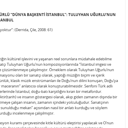
ÜLTÜRLÜ “DÜNYA BAŞKENTİ İSTANBUL”: TULUYHAN UĞURLU’NUN
STANBUL
oktur”: (Derrida, Çile, 2008: 61)
iğin kültürel işlevini ve yaşanan reel sorunlara müdahale edebilme
sanatçı Tuluyhan Uğurlu’nun kompozisyonlarında “İstanbul imgesi ve
le çözümlenmeye çalışılmıştır. Örneklem olarak Tuluyhan Uğurlu’nun
asyonu olan bir sanatçı olarak, yaptığı müziğin biçim ve içerik
ünlük, klasik müzik enstrümanları ile Doğu’nun dilini konuşan, Doğu’ya
ir maceranın” anlatıcısı olarak konuşturabilmesidir. Senfoni Türk adlı
rlerinde İstanbul, doğu-batı karşıtlığını kıran bir metafordur.
ektir(tarih) ve insanın göstergesi olarak, akıp giden zamanın dışında bir
ni çözmeye çalışan insanın, zamanın içindeki yolculuğudur. Sanatçının
ve sunulduğu mekan” açısından nasıl bir anlatı kurduğu ve söylem
urduğu incelenmeye çalışılmıştır.
syon kuramı çerçevesinde kitle kültürü eleştirisi yapılacak ve O’nun