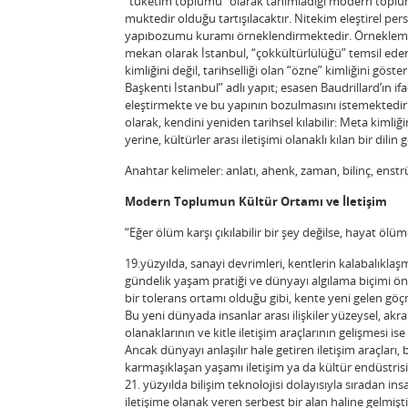
“tüketim toplumu” olarak tanımladığı modern toplumd
muktedir olduğu tartışılacaktır. Nitekim eleştirel pe
yapıbozumu kuramı örneklendirmektedir. Örneklem ol
mekan olarak İstanbul, “çokkültürlülüğü” temsil eder
kimliğini değil, tarihselliği olan “özne” kimliğini gös
Başkenti İstanbul” adlı yapıt; esasen Baudrillard’ın if
eleştirmekte ve bu yapının bozulmasını istemektedir. Ş
olarak, kendini yeniden tarihsel kılabilir: Meta kimliği
yerine, kültürler arası iletişimi olanaklı kılan bir dilin 
Anahtar kelimeler: anlatı, ahenk, zaman, bilinç, en
Modern Toplumun Kültür Ortamı ve İletişim
“Eğer ölüm karşı çıkılabilir bir şey değilse, hayat öl
19.yüzyılda, sanayi devrimleri, kentlerin kalabalıklaşma
gündelik yaşam pratiği ve dünyayı algılama biçimi önem
bir tolerans ortamı olduğu gibi, kente yeni gelen göçme
Bu yeni dünyada insanlar arası ilişkiler yüzeysel, akrabal
olanaklarının ve kitle iletişim araçlarının gelişmesi 
Ancak dünyayı anlaşılır hale getiren iletişim araçları,
karmaşıklaşan yaşamı iletişim ya da kültür endüstrisin
21. yüzyılda bilişim teknolojisi dolayısıyla sıradan ins
iletişime olanak veren serbest bir alan haline gelmişti