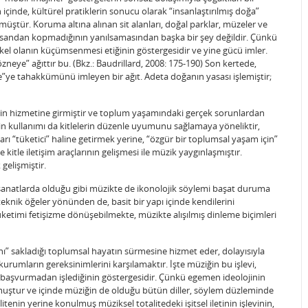
içinde, kültürel pratiklerin sonucu olarak “insanlaştırılmış doğa”
tür. Koruma altına alınan sit alanları, doğal parklar, müzeler ve
 insandan kopmadığının yanılsamasından başka bir şey değildir. Çünkü
ikel olanın küçümsenmesi etiğinin göstergesidir ve yine gücü imler.
 özneye” ağıttır bu. (Bkz.: Baudrillard, 2008: 175-190) Son kertede,
e”ye tahakkümünü imleyen bir ağıt. Adeta doğanın yasası işlemiştir;
ğin hizmetine girmiştir ve toplum yaşamındaki gerçek sorunlardan
in kullanımı da kitlelerin düzenle uyumunu sağlamaya yöneliktir,
ları “tüketici” haline getirmek yerine, “özgür bir toplumsal yaşam için”
e kitle iletişim araçlarının gelişmesi ile müzik yaygınlaşmıştır.
gelişmiştir.
anatlarda olduğu gibi müzikte de ikonolojik söylemi başat duruma
 teknik öğeler yönünden de, basit bir yapı içinde kendilerini
üketimi fetişizme dönüşebilmekte, müzikte alışılmış dinleme biçimleri
nı” sakladığı toplumsal hayatın sürmesine hizmet eder, dolayısıyla
umların gereksinimlerini karşılamaktır. İşte müziğin bu işlevi,
başvurmadan işlediğinin göstergesidir. Çünkü egemen ideolojinin
lmuştur ve içinde müziğin de olduğu bütün diller, söylem düzleminde
itenin yerine konulmuş müziksel totalitedeki işitsel iletinin işlevinin,