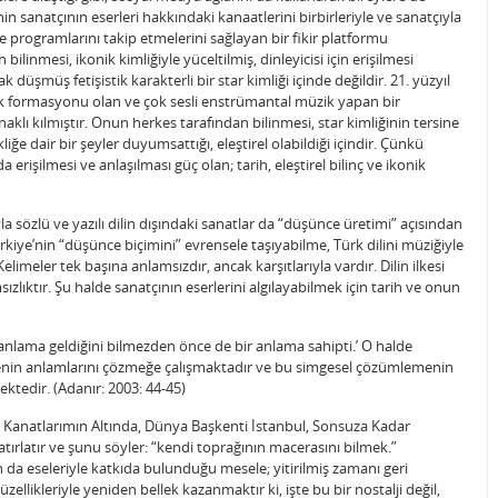
in sanatçının eserleri hakkındaki kanaatlerini birbirleriyle ve sanatçıyla
e programlarını takip etmelerini sağlayan bir fikir platformu
linmesi, ikonik kimliğiyle yüceltilmiş, dinleyicisi için erişilmesi
 düşmüş fetişistik karakterli bir star kimliği içinde değildir. 21. yüzyıl
üzik formasyonu olan ve çok sesli enstrümantal müzik yapan bir
naklı kılmıştır. Onun herkes tarafından bilinmesi, star kimliğinin tersine
iğe dair bir şeyler duyumsattığı, eleştirel olabildiği içindir. Çünkü
işilmesi ve anlaşılması güç olan; tarih, eleştirel bilinç ve ikonik
la sözlü ve yazılı dilin dışındaki sanatlar da “düşünce üretimi” açısından
rkiye’nin “düşünce biçimini” evrensele taşıyabilme, Türk dilini müziğiyle
meler tek başına anlamsızdır, ancak karşıtlarıyla vardır. Dilin ilkesi
sızlıktır. Şu halde sanatçının eserlerini algılayabilmek için tarih ve onun
 anlama geldiğini bilmezden önce de bir anlama sahipti.’ O halde
renin anlamlarını çözmeğe çalışmaktadır ve bu simgesel çözümlemenin
ktedir. (Adanır: 2003: 44-45)
ul Kanatlarımın Altında, Dünya Başkenti İstanbul, Sonsuza Kadar
 hatırlatır ve şunu söyler: “kendi toprağının macerasını bilmek.”
n da eseleriyle katkıda bulunduğu mesele; yitirilmiş zamanı geri
llikleriyle yeniden bellek kazanmaktır ki, işte bu bir nostalji değil,