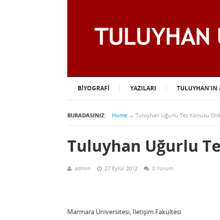
BIYOGRAFI
YAZILARI
TULUYHAN’IN 
BURADASINIZ:
Home
→
Tuluyhan Uğurlu Tez Konusu Ol
Tuluyhan Uğurlu T
admin
27 Eylül 2012
0 Yorum
Marmara Üniversitesi, İletişim Fakültesi