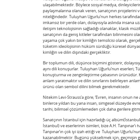
ulaşabilmektedir. Böylece sosyal medya, dinleyicilerin
paylaşmalarına olanak veren, sanatçının projelerini v
niteliğindedir. Tuluyhan Ugurlu’nun herkes tarafından bi
imkansız bir yerde olan, dolayısıyla aslında insana uzak
iletişim teknolojisinin sağladığı olanaklar, klasik m
sanatçının da geniş kitleler tarafından bilinmesini ola
yaşama çok yakın bir kimliğin temsilcisi olarak, gerçekl
tüketim ideolojisinin hüküm sürdüğü küresel dünyada er
kimliğin ve dilin dışındaki gerçekliktir.
Bir toplumun dili, düşünce biçimini gösterir, dolayısıy
aynı dili konuşurlar. Tuluyhan Uğurlu’nun eserleri; Tü
konuşturma ve zenginleştirme çabasının ürünüdür. Keli
anlam yaratmaktır ve dilin sınırlarını belirleyen anlam
ürünü olan sembol dilini bilmek gerekmektedir.
Nitekim Levi-Strauss’a göre; ‘Evren, insanın onun ne
binlerce yıldan bu yana insan, simgesel düzeyde ev
tarihi, bilimsel çözümlemeden çok daha gerilere gitme
Sanatçının İstanbul için hazırladığı üç albüm(İstanb
İstanbul) ve eserlerinin isimleri, bize A.H. Tanpınar’ı
Tanpınar’ın çok iyi izah ettiği ve Tuluyhan Uğurlu’nu
kazanabilmektir. Bugünü yükseltmek için, geçmişin güze