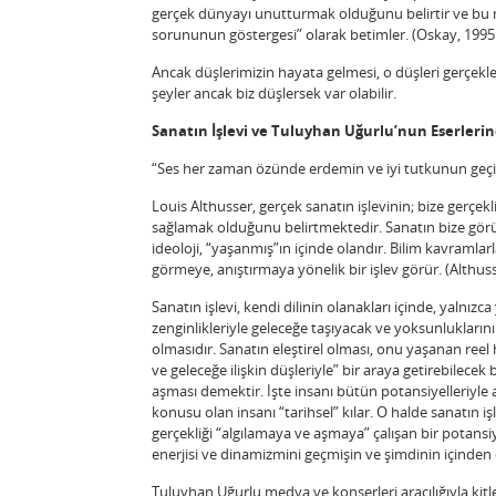
gerçek dünyayı unutturmak olduğunu belirtir ve bu 
sorununun göstergesi” olarak betimler. (Oskay, 1995
Ancak düşlerimizin hayata gelmesi, o düşleri gerçekl
şeyler ancak biz düşlersek var olabilir.
Sanatın İşlevi ve Tuluyhan Uğurlu’nun Eserlerind
“Ses her zaman özünde erdemin ve iyi tutkunun geçiş
Louis Althusser, gerçek sanatın işlevinin; bize gerçe
sağlamak olduğunu belirtmektedir. Sanatın bize görülm
ideoloji, “yaşanmış”ın içinde olandır. Bilim kavramla
görmeye, anıştırmaya yönelik bir işlev görür. (Althus
Sanatın işlevi, kendi dilinin olanakları içinde, yalnı
zenginlikleriyle geleceğe taşıyacak ve yoksunluklarını
olmasıdır. Sanatın eleştirel olması, onu yaşanan reel 
ve geleceğe ilişkin düşleriyle” bir araya getirebilecek 
aşması demektir. İşte insanı bütün potansiyelleriyle
konusu olan insanı “tarihsel” kılar. O halde sanatın işl
gerçekliği “algılamaya ve aşmaya” çalışan bir potans
enerjisi ve dinamizmini geçmişin ve şimdinin içinden ç
Tuluyhan Uğurlu medya ve konserleri aracılığıyla kitle