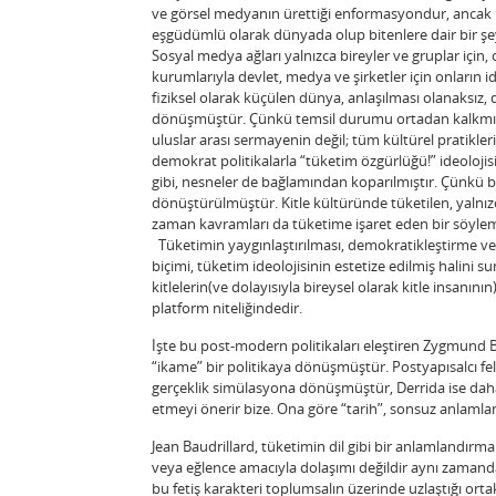
ve görsel medyanın ürettiği enformasyondur, ancak b
eşgüdümlü olarak dünyada olup bitenlere dair bir şeyl
Sosyal medya ağları yalnızca bireyler ve gruplar için
kurumlarıyla devlet, medya ve şirketler için onların 
fiziksel olarak küçülen dünya, anlaşılması olanaksız, d
dönüşmüştür. Çünkü temsil durumu ortadan kalkmış, gö
uluslar arası sermayenin değil; tüm kültürel pratikleri
demokrat politikalarla “tüketim özgürlüğü!” ideoloji
gibi, nesneler de bağlamından koparılmıştır. Çünkü b
dönüştürülmüştür. Kitle kültüründe tüketilen, yalnızca
zaman kavramları da tüketime işaret eden bir söylem
Tüketimin yaygınlaştırılması, demokratikleştirme ve 
biçimi, tüketim ideolojisinin estetize edilmiş halini s
kitlelerin(ve dolayısıyla bireysel olarak kitle insanın
platform niteliğindedir.
İşte bu post-modern politikaları eleştiren Zygmund B
“ikame” bir politikaya dönüşmüştür. Postyapısalcı fel
gerçeklik simülasyona dönüşmüştür, Derrida ise daha 
etmeyi önerir bize. Ona göre “tarih”, sonsuz anlamlan
Jean Baudrillard, tüketimin dil gibi bir anlamlandır
veya eğlence amacıyla dolaşımı değildir aynı zamanda
bu fetiş karakteri toplumsalın üzerinde uzlaştığı ortak