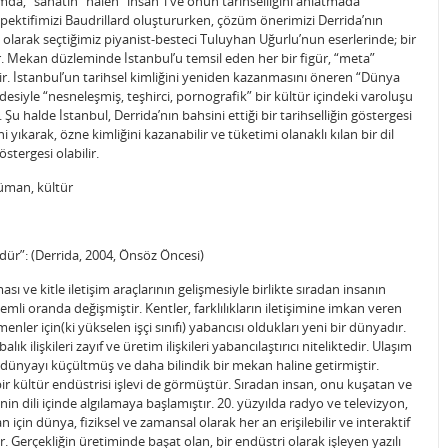
a, “sanatın” halen “insan”ı ve onun tarihselliğini anlatmada
rspektifimizi Baudrillard oluştururken, çözüm önerimizi Derrida’nın
arak seçtiğimiz piyanist-besteci Tuluyhan Uğurlu’nun eserlerinde; bir
. Mekan düzleminde İstanbul’u temsil eden her bir figür, “meta”
terir. İstanbul’un tarihsel kimliğini yeniden kazanmasını öneren “Dünya
adesiyle “nesneleşmiş, teşhirci, pornografik” bir kültür içindeki varoluşu
u halde İstanbul, Derrida’nın bahsini ettiği bir tarihselliğin göstergesi
ni yıkarak, özne kimliğini kazanabilir ve tüketimi olanaklı kılan bir dil
göstergesi olabilir.
strüman, kültür
ümdür”: (Derrida, 2004, Önsöz Öncesi)
sı ve kitle iletişim araçlarının gelişmesiyle birlikte sıradan insanın
li oranda değişmiştir. Kentler, farklılıkların iletişimine imkan veren
nler için(ki yükselen işçi sınıfı) yabancısı oldukları yeni bir dünyadır.
ık ilişkileri zayıf ve üretim ilişkileri yabancılaştırıcı niteliktedir. Ulaşım
ise dünyayı küçültmüş ve daha bilindik bir mekan haline getirmiştir.
 bir kültür endüstrisi işlevi de görmüştür. Sıradan insan, onu kuşatan ve
in dili içinde algılamaya başlamıştır. 20. yüzyılda radyo ve televizyon,
an için dünya, fiziksel ve zamansal olarak her an erişilebilir ve interaktif
r. Gerçekliğin üretiminde başat olan, bir endüstri olarak işleyen yazılı