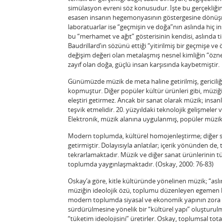
simülasyon evreni söz konusudur. İşte bu gerçekliğin 
esasen insanın hegemonyasının göstergesine dönüşmüş
laboratuarlar ise “geçmişin ve doğa”nın aslında hiç
bu “merhamet ve ağıt” gösterisinin kendisi, aslında t
Baudrillard’ın sözünü ettiği “yitirilmiş bir geçmişe ve
değişim değeri olan metalaşmış nesnel kimliğin “özn
zayıf olan doğa, güçlü insan karşısında kaybetmiştir.
Günümüzde müzik de meta haline getirilmiş, gericili
kopmuştur. Diğer popüler kültür ürünleri gibi, müziğ
eleştiri getirmez. Ancak bir sanat olarak müzik; insan
teşvik etmelidir. 20. yüzyıldaki teknolojik gelişmeler v
Elektronik, müzik alanına uygulanmış, popüler müzik 
Modern toplumda, kültürel homojenleştirme; diğer s
getirmiştir. Dolayısıyla anlatılar; içerik yönünden de,
tekrarlamaktadır. Müzik ve diğer sanat ürünlerinin t
toplumda yaygınlaşmaktadır. (Oskay, 2000: 76-83)
Oskay’a göre, kitle kültüründe yönelinen müzik; “aslı
müziğin ideolojik özü, toplumu düzenleyen egemen kur
modern toplumda siyasal ve ekonomik yapının zora 
sürdürülmesine yönelik bir “kültürel yapı” oluşturu
“tüketim ideolojisini” üretirler. Oskay, toplumsal total