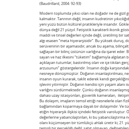
(Baudrillard, 2004: 92-93)
Modern toplumda yıkıcı olan ne doğadır ne de gizil gü
kalmaktır. Tanrının değil, insanın kudretinin yıkıcılığı
yeni yüzü bütün kültürel pratikleriyle insandır. Göklerin
dünya değil 21 yüzyıl. Fetişistik karakterli ikonik gös
maddi ve tinsel değerleri içinde değil, üretilmiş bir s
algı esasen “meta hiyerarşisidir”. Bu yüksek duruş, d
serüveninin bir aşamasıdır; ancak bu aşama, bilinçal
sağlayan bir bilinç üstünün varlığına da işaret eder. B
sayan ve haz ilkesini “tüketim” bağlamıyla algılatan bi
açıklayan tutumlar, bastırılmış olan ve içe tıkılan g
arzusunun” göstergeleridir. İnsanın doğa karşısındaki 
nesneye dönüşmüştür. Doğanın insanlaştırılması, nesn
insanın oyun kurarak, taklit ederek kendi gerçekliğin
işlevini yitirmiştir. Doğanın kendisi için yaşam alanı is
varlığını sürdürmektedir. Çünkü doğanın insanlaşmış n
dahası uzay istasyonları, güvenlik kameraları, iletişi
Bu dolaşım, imajların temsil ettiği nesnelerle olan fi
bağlamından koparmaya dayalı bir dolaşımdır. Ve tüm g
etiğin hiyerarşik ilişkisi içindeki fetişistik varoluştu
değerlerine yabancılaştırılan, ki bu yabancılaştırma 
olanı küçümseyen bir tümlükçü ahlak üretir ki; 21. yüz
temsili bir gerçekliği değil; sabit olmayan, değişebile