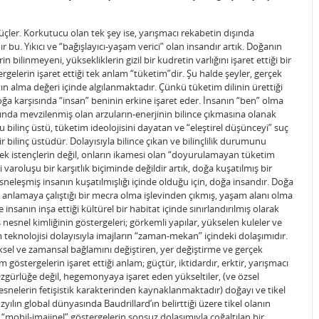
çler. Korkutucu olan tek şey ise, yarışmacı rekabetin dışında
dır bu. Yıkıcı ve “bağışlayıcı-yaşam verici” olan insandır artık. Doğanın
 bilinmeyeni, yüksekliklerin gizil bir kudretin varlığını işaret ettiği bir
tergelerin işaret ettiği tek anlam “tüketim”dir. Şu halde şeyler, gerçek
atın alma değeri içinde algılanmaktadır. Çünkü tüketim dilinin ürettiği
oğa karşısında “insan” beninin erkine işaret eder. İnsanın “ben” olma
tında mevzilenmiş olan arzuların-enerjinin bilince çıkmasına olanak
u bilinç üstü, tüketim ideolojisini dayatan ve “eleştirel düşünceyi” suç
r bilinç üstüdür. Dolayısıyla bilince çıkan ve bilinçlilik durumunu
erçek istençlerin değil, onların ikamesi olan “doyurulamayan tüketim
varoluşu bir karşıtlık biçiminde değildir artık, doğa kuşatılmış bir
eleşmiş insanın kuşatılmışlığı içinde olduğu için, doğa insandır. Doğa
i anlamaya çalıştığı bir mecra olma işlevinden çıkmış, yaşam alanı olma
e insanın inşa ettiği kültürel bir habitat içinde sınırlandırılmış olarak
esnel kimliğinin göstergeleri; görkemli yapılar, yükselen kuleler ve
m teknolojisi dolayısıyla imajların “zaman-mekan” içindeki dolaşımıdır.
ziksel ve zamansal bağlamını değiştiren, yer değiştirme ve gerçek
östergelerin işaret ettiği anlam; güçtür, iktidardır, erktir, yarışmacı
r. Özgürlüğe değil, hegemonyaya işaret eden yükseltiler, (ve özsel
nesnelerin fetişistik karakterinden kaynaklanmaktadır) doğayı ve tikel
yılın global dünyasında Baudrillard’ın belirttiği üzere tikel olanın
n “mobil-imajinel” göstergelerin sonsuz dolaşımıyla çoğaltılan bir