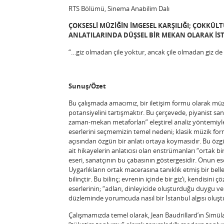
RTS Bölümü, Sinema Anabilim Dalı
ÇOKSESLİ MÜZİĞİN İMGESEL KARŞILIĞI; ÇOKK
ANLATILARINDA DÜŞSEL BİR MEKAN OLARAK İ
“…giz olmadan çile yoktur, ancak çile olmadan giz de y
Sunuş/Özet
Bu çalışmada amacımız, bir iletişim formu olarak müz
potansiyelini tartışmaktır. Bu çerçevede, piyanist 
zaman-mekan metaforları” eleştirel analiz yöntemiy
eserlerini seçmemizin temel nedeni; klasik müzik form
açısından özgün bir anlatı ortaya koymasıdır. Bu özg
ait hikayelerin anlatıcısı olan enstrümanları “ortak b
eseri, sanatçının bu çabasının göstergesidir. Onun ese
Uygarlıkların ortak macerasına tanıklık etmiş bir bell
bilinçtir. Bu bilinç; evrenin içinde bir giz’i, kendisi
eserlerinin; “adları, dinleyicide oluşturduğu duygu 
düzleminde yorumcuda nasıl bir İstanbul algısı oluşt
Çalışmamızda temel olarak, Jean Baudrillard’ın Simüla