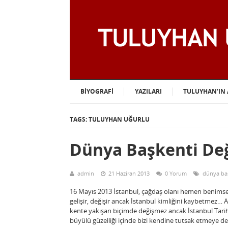
BIYOGRAFI
YAZILARI
TULUYHAN’IN 
TAGS: TULUYHAN UĞURLU
Dünya Başkenti De
admin
21 Haziran 2013
0 Yorum
dünya baş
16 Mayıs 2013 İstanbul, çağdaş olanı hemen benimseyen
gelişir, değişir ancak İstanbul kimliğini kaybetmez… 
kente yakışan biçimde değişmez ancak İstanbul Tarihi 
büyülü güzelliği içinde bizi kendine tutsak etmeye 