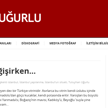
ANILARI
DİSKOGRAFİ
MEDYA FOTOĞRAF
İLETİŞİM BİLGİ
ğişirken…
kenti istanbul
,
İstanbul yapılanma
,
İstanbul'un silueti
,
Tuluyhan Uğurlu
 dev bir Türkiye vitrinidir. Asırlarca bu vitrin kendi üslubu içinde
Anadolu’dan göçü kucaklar, kendi potasında eritir. Varoşları bu büyülü
Yarımada’sı, Boğaziçi’nin mavisi, Kadıköy’ü, Beyoğlu ’suyla yine
devam…