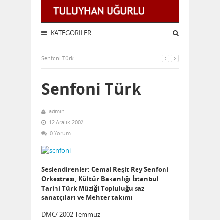
KATEGORILER
Senfoni Türk
Senfoni Türk
admin
12 Aralık 2002
0 Yorum
Seslendirenler: Cemal Reşit Rey Senfoni
Orkestrası, Kültür Bakanlığı İstanbul
Tarihi Türk Müziği Topluluğu saz
sanatçıları ve Mehter takımı
DMC/ 2002 Temmuz