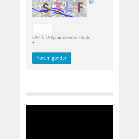
CAPTCHA (Şahıs Denetim) Kodu
*