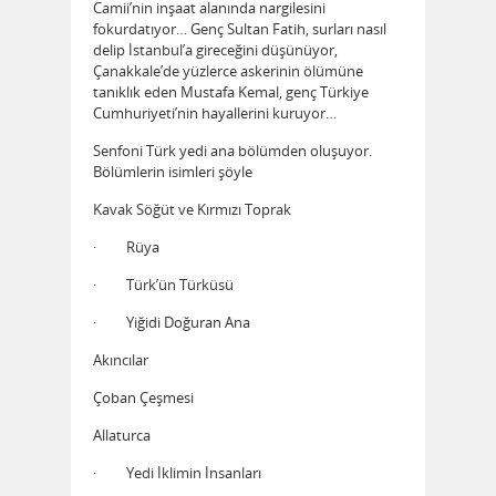
Camii’nin inşaat alanında nargilesini
fokurdatıyor… Genç Sultan Fatih, surları nasıl
delip İstanbul’a gireceğini düşünüyor,
Çanakkale’de yüzlerce askerinin ölümüne
tanıklık eden Mustafa Kemal, genç Türkiye
Cumhuriyeti’nin hayallerini kuruyor…
Senfoni Türk yedi ana bölümden oluşuyor.
Bölümlerin isimleri şöyle
Kavak Söğüt ve Kırmızı Toprak
· Rüya
· Türk’ün Türküsü
· Yiğidi Doğuran Ana
Akıncılar
Çoban Çeşmesi
Allaturca
· Yedi İklimin İnsanları