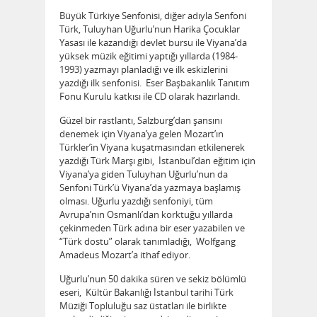
Büyük Türkiye Senfonisi, diğer adıyla Senfoni
Türk, Tuluyhan Uğurlu’nun Harika Çocuklar
Yasası ile kazandığı devlet bursu ile Viyana’da
yüksek müzik eğitimi yaptığı yıllarda (1984-
1993) yazmayı planladığı ve ilk eskizlerini
yazdığı ilk senfonisi. Eser Başbakanlık Tanıtım
Fonu Kurulu katkısı ile CD olarak hazırlandı.
Güzel bir rastlantı, Salzburg’dan şansını
denemek için Viyana’ya gelen Mozart’ın
Türkler’in Viyana kuşatmasından etkilenerek
yazdığı Türk Marşı gibi, İstanbul’dan eğitim için
Viyana’ya giden Tuluyhan Uğurlu’nun da
Senfoni Türk’ü Viyana’da yazmaya başlamış
olması. Uğurlu yazdığı senfoniyi, tüm
Avrupa’nın Osmanlı’dan korktuğu yıllarda
çekinmeden Türk adına bir eser yazabilen ve
“Türk dostu” olarak tanımladığı, Wolfgang
Amadeus Mozart’a ithaf ediyor.
Uğurlu’nun 50 dakika süren ve sekiz bölümlü
eseri, Kültür Bakanlığı İstanbul tarihi Türk
Müziği Topluluğu saz üstatları ile birlikte