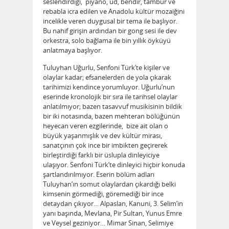
seslendirdiği, piyano, ud, bendir, tambur ve
rebabla icra edilen ve Anadolu kültür mozaiğini
incelikle veren duygusal bir tema ile başlıyor.
Bu nahif girişin ardından bir gong sesi ile dev
orkestra, solo bağlama ile bin yıllık öyküyü
anlatmaya başlıyor.
Tuluyhan Uğurlu, Senfoni Türk’te kişiler ve
olaylar kadar; efsanelerden de yola çıkarak
tarihimizi kendince yorumluyor. Uğurlu’nun
eserinde kronolojik bir sıra ile tarihsel olaylar
anlatılmıyor; bazen tasavvuf musikisinin bildik
bir iki notasında, bazen mehteran bölüğünün
heyecan veren ezgilerinde, bize ait olan o
büyük yaşanmışlık ve dev kültür mirası,
sanatçının çok ince bir imbikten geçirerek
birleştirdiği farklı bir üslupla dinleyiciye
ulaşıyor. Senfoni Türk’te dinleyici hiçbir konuda
şartlandırılmıyor. Eserin bölüm adları
Tuluyhan’ın somut olaylardan çıkardığı belki
kimsenin görmediği, göremediği bir ince
detaydan çıkıyor… Alpaslan, Kanuni, 3. Selim’in
yanı başında, Mevlana, Pir Sultan, Yunus Emre
ve Veysel geziniyor… Mimar Sinan, Selimiye